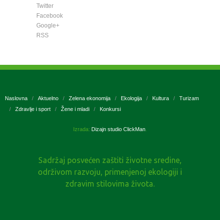
Twitter
Facebook
Google+
RSS
Naslovna
Aktuelno
Zelena ekonomija
Ekologija
Kultura
Turizam
Zdravlje i sport
Žene i mladi
Konkursi
Izrada:
Dizajn studio ClickMan
.
Sadržaj posvećen zaštiti životne sredine,
održivom razvoju, primenjenoj ekologiji i
zdravim stilovima života.