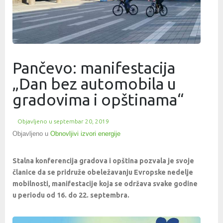
Pančevo: manifestacija
„Dan bez automobila u
gradovima i opštinama“
Objavljeno u
septembar 20, 2019
Objavljeno u
Obnovljivi izvori energije
Stalna konferencija gradova i opština pozvala je svoje
članice da se pridruže obeležavanju Evropske nedelje
mobilnosti, manifestacije koja se održava svake godine
u periodu od 16. do 22. septembra.