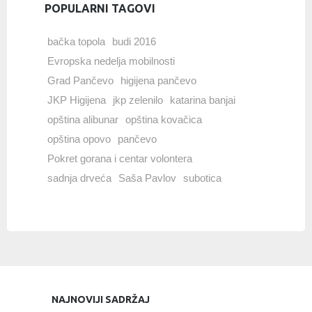
POPULARNI TAGOVI
bačka topola
budi 2016
Evropska nedelja mobilnosti
Grad Pančevo
higijena pančevo
JKP Higijena
jkp zelenilo
katarina banjai
opština alibunar
opština kovačica
opština opovo
pančevo
Pokret gorana i centar volontera
sadnja drveća
Saša Pavlov
subotica
NAJNOVIJI SADRŽAJ