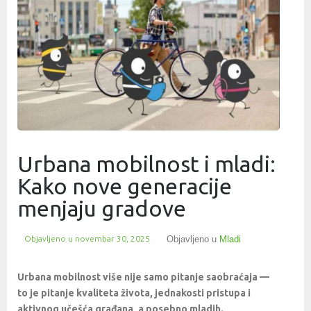
Urbana mobilnost i mladi:
Kako nove generacije
menjaju gradove
Objavljeno u
novembar 30, 2025
Objavljeno u
Mladi
Urbana mobilnost više nije samo pitanje saobraćaja —
to je pitanje kvaliteta života, jednakosti pristupa i
aktivnog učešća građana, a posebno mladih.