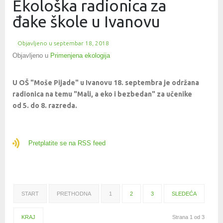
Ekološka radionica za
đake škole u Ivanovu
Objavljeno u
septembar 18, 2018
Objavljeno u
Primenjena ekologija
U OŠ "Moše Pijade" u Ivanovu 18. septembra je održana
radionica na temu "Mali, a eko i bezbedan" za učenike
od 5. do 8. razreda.
Pretplatite se na RSS feed
START
PRETHODNA
1
2
3
SLEDEĆA
KRAJ
Strana 1 od 3