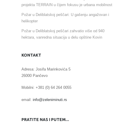
projekta TERRAIN u čijem fokusu je urbana mobilnost
Požar u Deliblatskoj peščari: U gašenju angažovan i
helikopter
Požar u Deliblatskoj peščari zahvatio više od 940
hektara, vanredna situacija u delu opštine Kovin
KONTAKT
Adresa: Josifa Marinkovića 5
26000 Pančevo
Mobilni: +381 (0) 64 264 0055
email:
info@zeleniminuti.rs
PRATITE NAS I PUTEM...