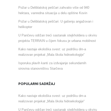
Požar u Deliblatskoj peščari zahvatio više od 940
hektara, vanredna situacija u delu opštine Kovin
Požar u Deliblatskoj peščari: U gašenju angažovan i
helikopter
U Pančevu održan treći sastanak stejkholdera u okviru
projekta TERRAIN u čijem fokusu je urbana mobilnost
Kako nastaje ekološka svest: uz podršku dm-a
realizovan projekat „Mala škola hidroekologije“
Isporuka plavih kanti za izdvajanje sekundarnih
sirovina stanovništvu Starčeva
POPULARNI SADRŽAJ
Kako nastaje ekološka svest: uz podršku dm-a
realizovan projekat „Mala škola hidroekologije“
U Pančevu održan treći sastanak stejkholdera u okviru