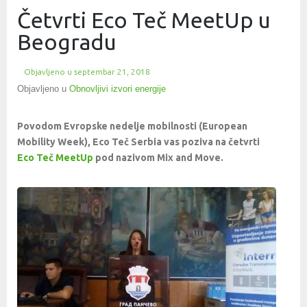
Četvrti Eco Teč MeetUp u
Beogradu
Objavljeno u
septembar 21, 2018
Objavljeno u
Obnovljivi izvori energije
Povodom Evropske nedelje mobilnosti (European
Mobility Week), Eco Teč Serbia vas poziva na četvrti
Eco Teč MeetUp
pod nazivom Mix and Move.