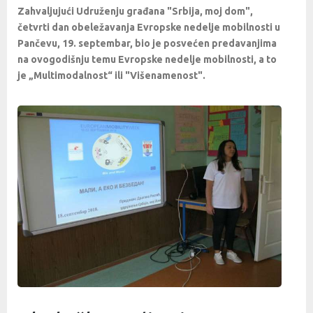
Zahvaljujući Udruženju građana "Srbija, moj dom",
četvrti dan obeležavanja Evropske nedelje mobilnosti u
Pančevu, 19. septembar, bio je posvećen predavanjima
na ovogodišnju temu Evropske nedelje mobilnosti, a to
je „Multimodalnost“ ili "Višenamenost".