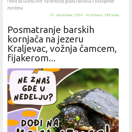
i med da uvedu red” na teritoriji grada Pančeva s naseljenim
mestima.
31. decembar, 2024
Pročitano: 299 puta
Posmatranje barskih
kornjača na jezeru
Kraljevac, vožnja čamcem,
fijakerom...