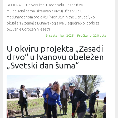
BEOGRAD - Univerzitet u Beogradu - Institut za
multidisciplinarna istraživanja (IMSI) učestvuje u
međunarodnom projektu “MonStur in the Danube”, koji
okuplja 12 zemalja Dunavskog sliva u zajedničkoj borbi za
očuvanje ugroženih jesetri.
9. septembar, 2025
Pročitano: 220 puta
U okviru projekta „Zasadi
drvo“ u Ivanovu obeležen
„Svetski dan šuma“