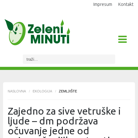
Impresum
Kontakt
NASLOVNA
/
EKOLOGIJA
/
ZEMLJIŠTE
Zajedno za sive vetruške i
ljude – dm podržava
očuvanje jedne od