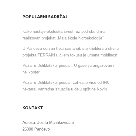
POPULARNI SADRŽAJ
Kako nastaje ekološka svest: uz podršku dm-a
realizovan projekat „Mala škola hidroekologije“
U Pančevu održan treći sastanak stejkholdera u okviru
projekta TERRAIN u čijem fokusu je urbana mobilnost
Požar u Deliblatskoj peščari: U gašenju angažovan i
helikopter
Požar u Deliblatskoj peščari zahvatio više od 940
hektara, vanredna situacija u delu opštine Kovin
KONTAKT
Adresa: Josifa Marinkovića 5
26000 Pančevo