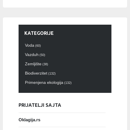
KATEGORIJE
Voda
(60)
Vazduh
(50)
Zemljište
(38)
Biodiverzitet
(132)
Primenjena ekologija
(132)
PRIJATELJI SAJTA
Oklagija.rs