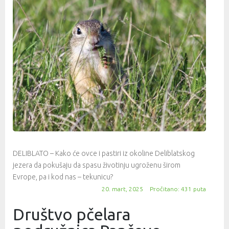
DELIBLATO – Kako će ovce i pastiri iz okoline Deliblatskog
jezera da pokušaju da spasu životinju ugroženu širom
Evrope, pa i kod nas – tekunicu?
20. mart, 2025
Pročitano: 431 puta
Društvo pčelara