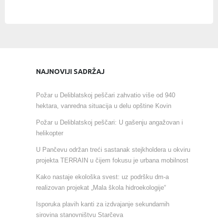
NAJNOVIJI SADRŽAJ
Požar u Deliblatskoj peščari zahvatio više od 940
hektara, vanredna situacija u delu opštine Kovin
Požar u Deliblatskoj peščari: U gašenju angažovan i
helikopter
U Pančevu održan treći sastanak stejkholdera u okviru
projekta TERRAIN u čijem fokusu je urbana mobilnost
Kako nastaje ekološka svest: uz podršku dm-a
realizovan projekat „Mala škola hidroekologije“
Isporuka plavih kanti za izdvajanje sekundarnih
sirovina stanovništvu Starčeva