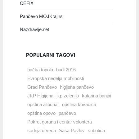
CEFIX
Pančevo MOJKraj.rs
Nazdravlje.net
POPULARNI TAGOVI
bačka topola
budi 2016
Evropska nedelja mobilnosti
Grad Pančevo
higijena pančevo
JKP Higijena
jkp zelenilo
katarina banjai
opština alibunar
opština kovačica
opština opovo
pančevo
Pokret gorana i centar volontera
sadnja drveća
Saša Pavlov
subotica