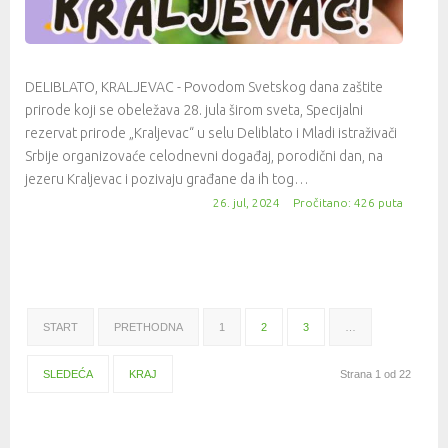
DELIBLATO, KRALJEVAC - Povodom Svetskog dana zaštite
prirode koji se obeležava 28. jula širom sveta, Specijalni
rezervat prirode „Kraljevac“ u selu Deliblato i Mladi istraživači
Srbije organizovaće celodnevni događaj, porodični dan, na
jezeru Kraljevac i pozivaju građane da ih tog…
26. jul, 2024
Pročitano: 426 puta
START
PRETHODNA
1
2
3
…
SLEDEĆA
KRAJ
Strana 1 od 22