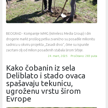
BEOGRAD - Kompanije WMG (Wireless Media Group) i dm
drogerie markt prošlog petka zvanično su posadile milionitu
sadnicu u okviru projekta „Zasadi drvo“, čime su ispunile
zacrtani cilj od milion posađenih stabala širom Srbije.
24. mart, 2025
Pročitano: 283 puta
Kako čobanin iz sela
Deliblato i stado ovaca
spašavaju tekunicu,
ugroženu vrstu širom
Evrope