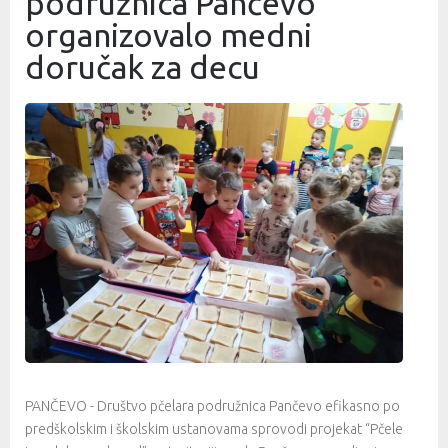
podružnica Pančevo
organizovalo medni
doručak za decu
PANČEVO - Društvo pčelara podružnica Pančevo efikasno po
predškolskim i školskim ustanovama sprovodi projekat “Pčele