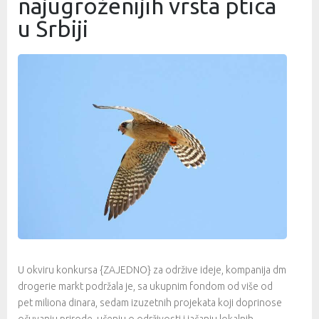
najugroženijih vrsta ptica
u Srbiji
U okviru konkursa {ZAJEDNO} za održive ideje, kompanija dm
drogerie markt podržala je, sa ukupnim fondom od više od
pet miliona dinara, sedam izuzetnih projekata koji doprinose
očuvanju prirode, učenju o održivosti i jačanju lokalnih