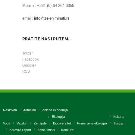
Mobilni: +381 (0) 64 264 0055
email:
info@zeleniminuti.rs
PRATITE NAS I PUTEM...
Twitter
Facebook
Google+
RSS
Naslovna
Aktuelno
Zelena ekonomija
Ekologija
Kultura
Voda
Vazduh
Zemljište
Biodiverzitet
Primenjena ekologija
Turizam
Zdravlje i sport
Žene i mladi
Konkursi