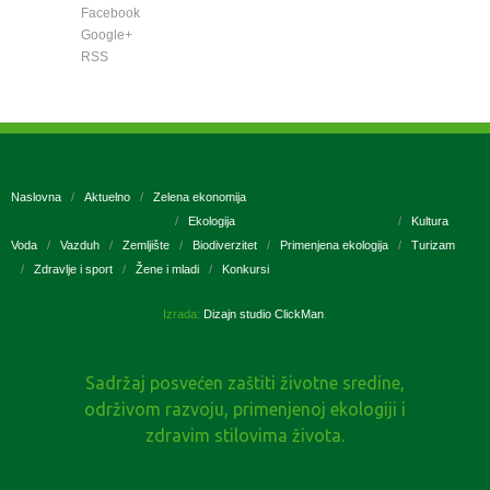
Facebook
Google+
RSS
Naslovna
Aktuelno
Zelena ekonomija
Ekologija
Kultura
Voda
Vazduh
Zemljište
Biodiverzitet
Primenjena ekologija
Turizam
Zdravlje i sport
Žene i mladi
Konkursi
Izrada:
Dizajn studio ClickMan
.
Sadržaj posvećen zaštiti životne sredine,
održivom razvoju, primenjenoj ekologiji i
zdravim stilovima života.