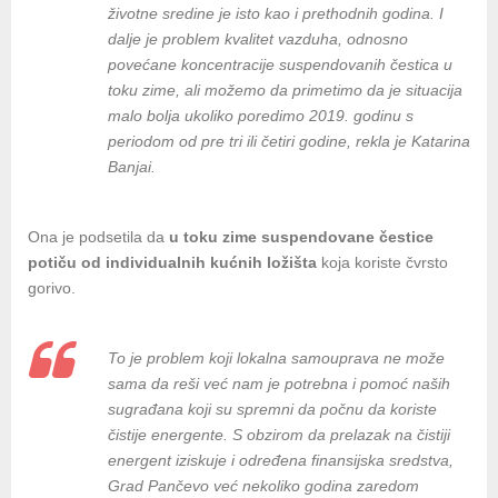
životne sredine je isto kao i prethodnih godina. I
dalje je problem kvalitet vazduha, odnosno
povećane koncentracije suspendovanih čestica u
toku zime, ali možemo da primetimo da je situacija
malo bolja ukoliko poredimo 2019. godinu s
periodom od pre tri ili četiri godine, rekla je Katarina
Banjai.
Ona je podsetila da
u toku zime suspendovane čestice
potiču od individualnih kućnih ložišta
koja koriste čvrsto
gorivo.
To je problem koji lokalna samouprava ne može
sama da reši već nam je potrebna i pomoć naših
sugrađana koji su spremni da počnu da koriste
čistije energente. S obzirom da prelazak na čistiji
energent iziskuje i određena finansijska sredstva,
Grad Pančevo već nekoliko godina zaredom