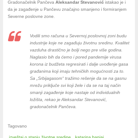
Gradonačelnik Pančeva
Aleksandar Stevanović
istakao je i
da je zagađenje u Pančevu značajno smanjeno i formiranjem
Severne poslovne zone.
Vodili smo računa u Severnoj poslovnoj zoni budu
industrije koje ne zagađuju životnu sredinu. Kvalitet
vazduha drastično je bolji nego pre više godina.
Naglasio bih da ćemo i pored pandemije virusa
korona iz budžeta regresirati i dalje uvođenje gasa
građanima koji imaju tehničkih mogućnosti za to.
Sa „Srbijagasom“ tražimo rešenje da se na gasnu
mrežu priključe svi koji žele i da se na taj način
smanji zagađenje koje nastaje od individualnih
ložišta, rekao je Aleksandar Stevanović,
gradonačelnik Pančeva.
Tagovano
izveštaj o stanju životne sredine
katarina banjai