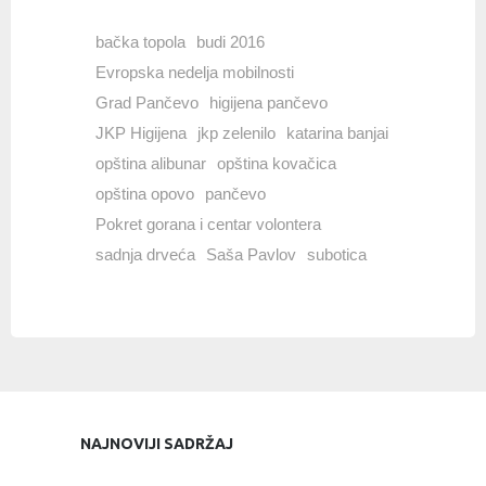
bačka topola
budi 2016
Evropska nedelja mobilnosti
Grad Pančevo
higijena pančevo
JKP Higijena
jkp zelenilo
katarina banjai
opština alibunar
opština kovačica
opština opovo
pančevo
Pokret gorana i centar volontera
sadnja drveća
Saša Pavlov
subotica
NAJNOVIJI SADRŽAJ