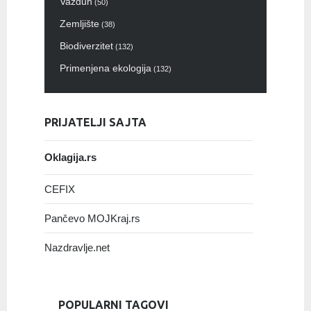
Vazduh
(50)
Zemljište
(38)
Biodiverzitet
(132)
Primenjena ekologija
(132)
PRIJATELJI SAJTA
Oklagija.rs
CEFIX
Pančevo MOJKraj.rs
Nazdravlje.net
POPULARNI TAGOVI