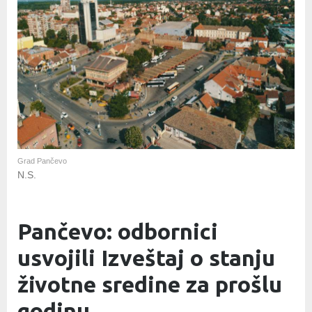
Grad Pančevo
N.S.
Pančevo: odbornici
usvojili Izveštaj o stanju
životne sredine za prošlu
godinu