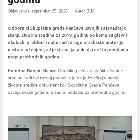
Objavljeno u
septembar 25, 2020
Autor Z.M.
Odbornici Skupštine grada Pančeva usvojili su Izveštaj o
stanju životne sredine za 2019. godinu po kome su glavni
ekološki problem i dalje čađ i druge praškaste materije
nastale loženjem, ali je situacija ipak bila nešto povoljnija
nego prethodnih godina.
Katarina Banjai
, članica Gradskog veća za zaštitu životne
sredine i održivi razvoj podsetila je da je Izveštaj o stanju
životne sredine dokument koji Skupština Grada Pančeva
usvaja svake godine, a sadrži podatke za prethodnu godinu.