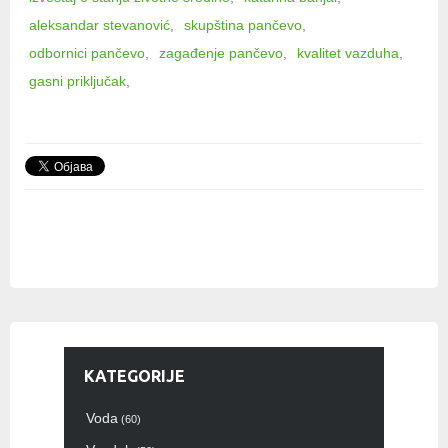
aleksandar stevanović
skupština pančevo
odbornici pančevo
zagađenje pančevo
kvalitet vazduha
gasni priključak
KATEGORIJE
Voda
(60)