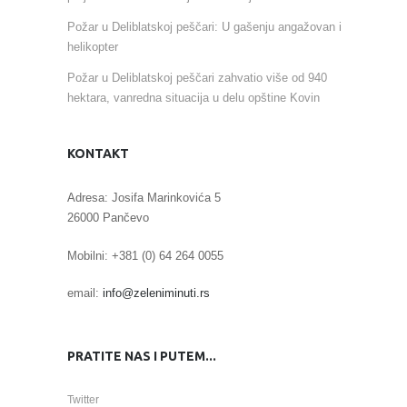
Požar u Deliblatskoj peščari: U gašenju angažovan i
helikopter
Požar u Deliblatskoj peščari zahvatio više od 940
hektara, vanredna situacija u delu opštine Kovin
KONTAKT
Adresa: Josifa Marinkovića 5
26000 Pančevo
Mobilni: +381 (0) 64 264 0055
email:
info@zeleniminuti.rs
PRATITE NAS I PUTEM...
Twitter