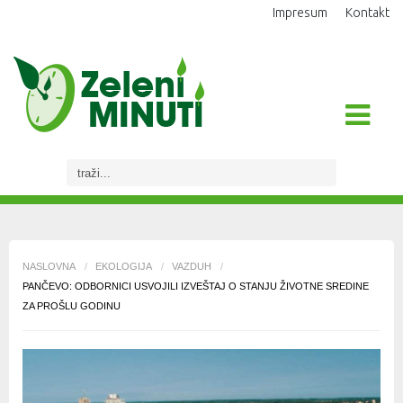
Impresum
Kontakt
NASLOVNA
/
EKOLOGIJA
/
VAZDUH
/
PANČEVO: ODBORNICI USVOJILI IZVEŠTAJ O STANJU ŽIVOTNE SREDINE
ZA PROŠLU GODINU