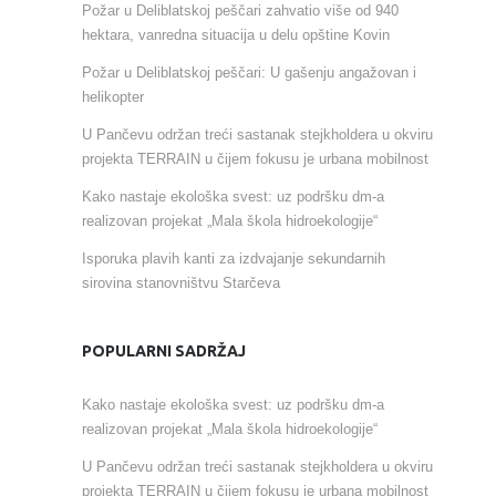
Požar u Deliblatskoj peščari zahvatio više od 940
hektara, vanredna situacija u delu opštine Kovin
Požar u Deliblatskoj peščari: U gašenju angažovan i
helikopter
U Pančevu održan treći sastanak stejkholdera u okviru
projekta TERRAIN u čijem fokusu je urbana mobilnost
Kako nastaje ekološka svest: uz podršku dm-a
realizovan projekat „Mala škola hidroekologije“
Isporuka plavih kanti za izdvajanje sekundarnih
sirovina stanovništvu Starčeva
POPULARNI SADRŽAJ
Kako nastaje ekološka svest: uz podršku dm-a
realizovan projekat „Mala škola hidroekologije“
U Pančevu održan treći sastanak stejkholdera u okviru
projekta TERRAIN u čijem fokusu je urbana mobilnost