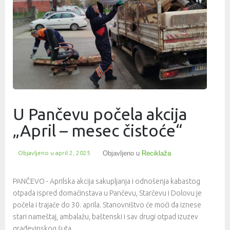
U Pančevu počela akcija
„April – mesec čistoće“
Objavljeno u
april 2, 2025
Objavljeno u
Reciklaža
PANČEVO - Aprilska akcija sakupljanja i odnošenja kabastog
otpada ispred domaćinstava u Pančevu, Starčevu i Dolovu je
počela i trajaće do 30. aprila. Stanovništvo će moći da iznese
stari nameštaj, ambalažu, baštenski i sav drugi otpad izuzev
građevinskog šuta.