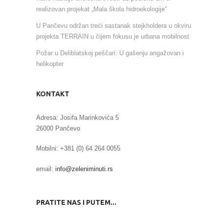
realizovan projekat „Mala škola hidroekologije“
U Pančevu održan treći sastanak stejkholdera u okviru
projekta TERRAIN u čijem fokusu je urbana mobilnost
Požar u Deliblatskoj peščari: U gašenju angažovan i
helikopter
KONTAKT
Adresa: Josifa Marinkovića 5
26000 Pančevo
Mobilni: +381 (0) 64 264 0055
email:
info@zeleniminuti.rs
PRATITE NAS I PUTEM...