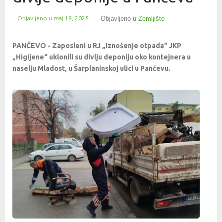
Objavljeno u
maj 18, 2025
Objavljeno u
Zemljište
PANČEVO - Zaposleni u RJ „Iznošenje otpada“ JKP
„Higijene“ uklonili su divlju deponiju oko kontejnera u
naselju Mladost, u Šarplaninskoj ulici u Pančevu.