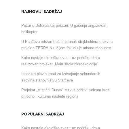
NAJNOVIJI SADRŽAJ
Požar u Deliblatskoj peščari: U gašenju angažovan i
helikopter
U Pančevu održan treći sastanak stejkholdera u okviru
projekta TERRAIN u čijem fokusu je urbana mobilnost
Kako nastaje ekološka svest: uz podršku dm-a
realizovan projekat „Mala škola hidroekologije“
Isporuka plavih kanti za izdvajanje sekundarnih
sirovina stanovništvu Starčeva
Projekat „Mistični Dunav“ razvija održivi turizam kroz
prirodno i kulturno nasleđe regiona
POPULARNI SADRŽAJ
Kako nastaje ekološka svest: uz podršku dm-a