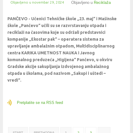
Objavljeno u
novembar 29, 2024
Objavljeno u
Reciklaža
PANČEVO - Učenici Tehničke škole „23. maj“ i Mašinske
škole „Pančevo“ učili su se razvrstavanju otpada i
reciklaži na časovima koje su održali predstavnici
kompanije „Ekostar pak“ – operatera sistema za
upravljanje ambalažnim otpadom, Multidisciplinarnog
centra KARIKA UMETNOST NAUKA i Javnog
komunalnog preduzeća „Higijena“ Pančevo, u okviru
Gradske akcije sakupljanja izdvojenog ambalažnog
otpada u školama, pod nazivom „Sakupi i uštedi –
vredi“.
Pretplatite se na RSS feed
START
PRETHODNA
1
2
3
…