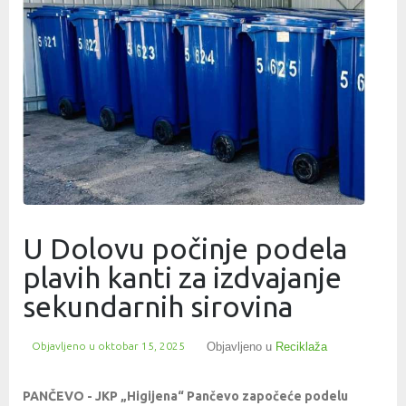
U Dolovu počinje podela
plavih kanti za izdvajanje
sekundarnih sirovina
Objavljeno u
oktobar 15, 2025
Objavljeno u
Reciklaža
PANČEVO - JKP „Higijena“ Pančevo započeće podelu