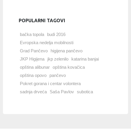
POPULARNI TAGOVI
bačka topola
budi 2016
Evropska nedelja mobilnosti
Grad Pančevo
higijena pančevo
JKP Higijena
jkp zelenilo
katarina banjai
opština alibunar
opština kovačica
opština opovo
pančevo
Pokret gorana i centar volontera
sadnja drveća
Saša Pavlov
subotica