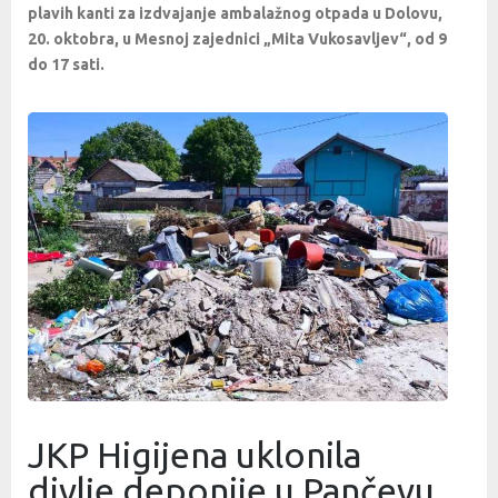
plavih kanti za izdvajanje ambalažnog otpada u Dolovu,
20. oktobra, u Mesnoj zajednici „Mita Vukosavljev“, od 9
do 17 sati.
JKP Higijena uklonila
divlje deponije u Pančevu