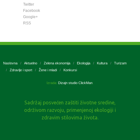
Twitter
Facebook
Google+
RSS
Naslovna
Aktuelno
Zelena ekonomija
Ekologija
Kultura
Turizam
Zdravlje i sport
Žene i mladi
Konkursi
Izrada:
Dizajn studio ClickMan
.
Sadržaj posvećen zaštiti životne sredine,
održivom razvoju, primenjenoj ekologiji i
zdravim stilovima života.