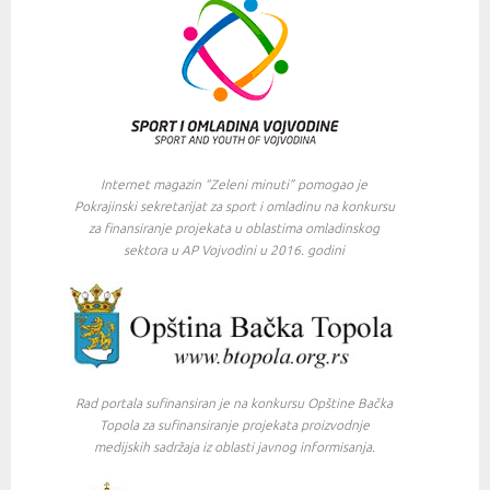
Internet magazin “Zeleni minuti” pomogao je
Pokrajinski sekretarijat za sport i omladinu na konkursu
za finansiranje projekata u oblastima omladinskog
sektora u AP Vojvodini u 2016. godini
Rad portala sufinansiran je na konkursu Opštine Bačka
Topola za sufinansiranje projekata proizvodnje
medijskih sadržaja iz oblasti javnog informisanja.