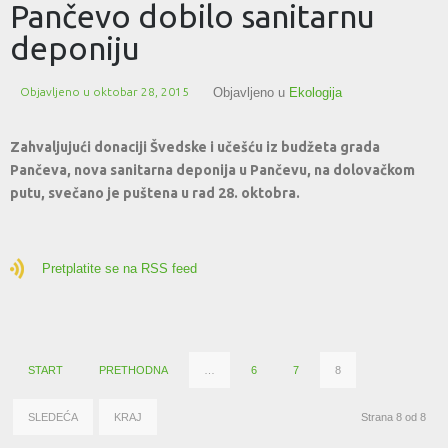
Pančevo dobilo sanitarnu
deponiju
Objavljeno u
oktobar 28, 2015
Objavljeno u
Ekologija
Zahvaljujući donaciji Švedske i učešću iz budžeta grada
Pančeva, nova sanitarna deponija u Pančevu, na dolovačkom
putu, svečano je puštena u rad 28. oktobra.
Pretplatite se na RSS feed
START
PRETHODNA
…
6
7
8
SLEDEĆA
KRAJ
Strana 8 od 8