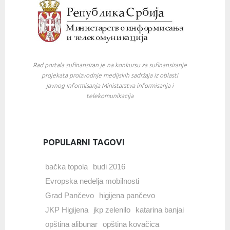
Rad portala sufinansiran je na konkursu za sufinansiranje
projekata proizvodnje medijskih sadržaja iz oblasti
javnog informisanja Ministarstva informisanja i
telekomunikacija
POPULARNI TAGOVI
bačka topola
budi 2016
Evropska nedelja mobilnosti
Grad Pančevo
higijena pančevo
JKP Higijena
jkp zelenilo
katarina banjai
opština alibunar
opština kovačica