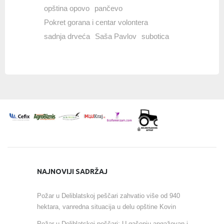
opština opovo
pančevo
Pokret gorana i centar volontera
sadnja drveća
Saša Pavlov
subotica
NAJNOVIJI SADRŽAJ
Požar u Deliblatskoj peščari zahvatio više od 940
hektara, vanredna situacija u delu opštine Kovin
Požar u Deliblatskoj peščari: U gašenju angažovan i