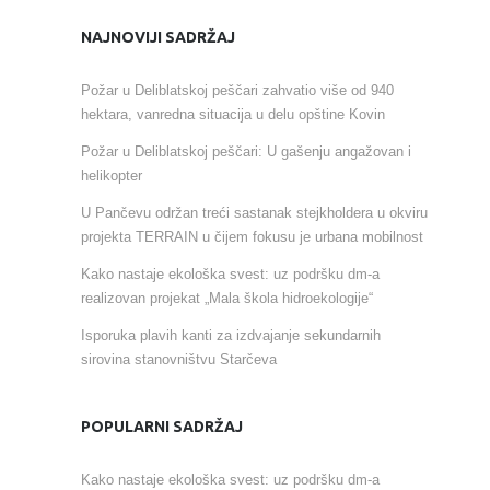
NAJNOVIJI SADRŽAJ
Požar u Deliblatskoj peščari zahvatio više od 940
hektara, vanredna situacija u delu opštine Kovin
Požar u Deliblatskoj peščari: U gašenju angažovan i
helikopter
U Pančevu održan treći sastanak stejkholdera u okviru
projekta TERRAIN u čijem fokusu je urbana mobilnost
Kako nastaje ekološka svest: uz podršku dm-a
realizovan projekat „Mala škola hidroekologije“
Isporuka plavih kanti za izdvajanje sekundarnih
sirovina stanovništvu Starčeva
POPULARNI SADRŽAJ
Kako nastaje ekološka svest: uz podršku dm-a