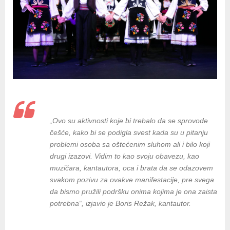
„Ovo su aktivnosti koje bi trebalo da se sprovode
češće, kako bi se podigla svest kada su u pitanju
problemi osoba sa oštećenim sluhom ali i bilo koji
drugi izazovi. Vidim to kao svoju obavezu, kao
muzičara, kantautora, oca i brata da se odazovem
svakom pozivu za ovakve manifestacije, pre svega
da bismo pružili podršku onima kojima je ona zaista
potrebna“, izjavio je Boris Režak, kantautor.