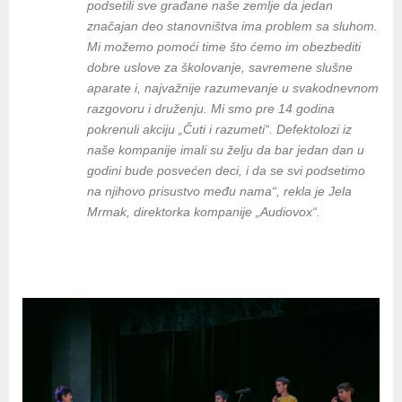
podsetili sve građane naše zemlje da jedan
značajan deo stanovništva ima problem sa sluhom.
Mi možemo pomoći time što ćemo im obezbediti
dobre uslove za školovanje, savremene slušne
aparate i, najvažnije razumevanje u svakodnevnom
razgovoru i druženju. Mi smo pre 14 godina
pokrenuli akciju „Čuti i razumeti“. Defektolozi iz
naše kompanije imali su želju da bar jedan dan u
godini bude posvećen deci, i da se svi podsetimo
na njihovo prisustvo među nama“, rekla je Jela
Mrmak, direktorka kompanije „Audiovox“.