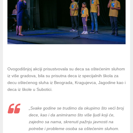
Ovogodišnjoj akciji prisustvovala su deca sa oštećenim sluhom
iz više gradova, bila su prisutna deca iz specijalnih škola za
decu oštećenog sluha iz Beograda, Kragujevca, Jagodine kao i
deca iz škole u Subotici.
„Svake godine se trudimo da okupimo što veći broj
dece, kao i da animiramo što više ljudi koji će,
zajedno sa nama, skrenuti pažnju javnosti na
potrebe i probleme osoba sa oštećenim sluhom.