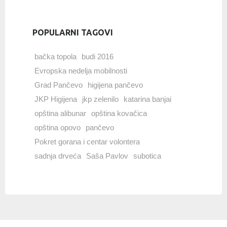
POPULARNI TAGOVI
bačka topola
budi 2016
Evropska nedelja mobilnosti
Grad Pančevo
higijena pančevo
JKP Higijena
jkp zelenilo
katarina banjai
opština alibunar
opština kovačica
opština opovo
pančevo
Pokret gorana i centar volontera
sadnja drveća
Saša Pavlov
subotica