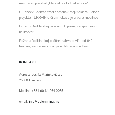
realizovan projekat „Mala škola hidroekologije“
U Pančevu održan treći sastanak stejkholdera u okviru
projekta TERRAIN u čijem fokusu je urbana mobilnost
Požar u Deliblatskoj peščari: U gašenju angažovan i
helikopter
Požar u Deliblatskoj peščari zahvatio više od 940
hektara, vanredna situacija u delu opštine Kovin
KONTAKT
Adresa: Josifa Marinkovića 5
26000 Pančevo
Mobilni: +381 (0) 64 264 0055
email:
info@zeleniminuti.rs