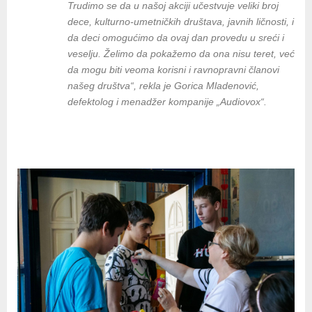
Trudimo se da u našoj akciji učestvuje veliki broj
dece, kulturno-umetničkih društava, javnih ličnosti, i
da deci omogućimo da ovaj dan provedu u sreći i
veselju. Želimo da pokažemo da ona nisu teret, već
da mogu biti veoma korisni i ravnopravni članovi
našeg društva“, rekla je Gorica Mladenović,
defektolog i menadžer kompanije „Audiovox“.