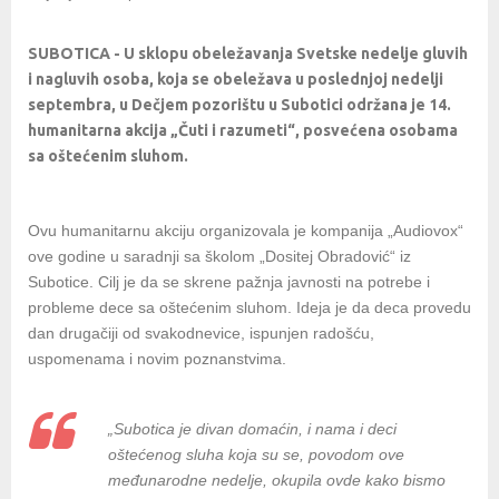
SUBOTICA - U sklopu obeležavanja Svetske nedelje gluvih
i nagluvih osoba, koja se obeležava u poslednjoj nedelji
septembra, u Dečjem pozorištu u Subotici održana je 14.
humanitarna akcija „Čuti i razumeti“, posvećena osobama
sa oštećenim sluhom.
Ovu humanitarnu akciju organizovala je kompanija „Audiovox“
ove godine u saradnji sa školom „Dositej Obradović“ iz
Subotice. Cilj je da se skrene pažnja javnosti na potrebe i
probleme dece sa oštećenim sluhom. Ideja je da deca provedu
dan drugačiji od svakodnevice, ispunjen radošću,
uspomenama i novim poznanstvima.
„Subotica je divan domaćin, i nama i deci
oštećenog sluha koja su se, povodom ove
međunarodne nedelje, okupila ovde kako bismo