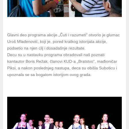
Glavni deo programa akcije „Čuti i razumeti“ otvorio je glumac
Uroš Mladenović, koji je, pored kratkog istorijata akcije,
podsetio na njen cilj i dosadašnje rezultate.
Decu su u nastavku programa obradovali naš poznati
kantautor Boris Režak, članovi KUD-a „Bratstvo“, mađioničar
Piksi, a nakon poslednjeg nastupa, deca su obišla Suboticu i
upoznala se sa bogatom istorijom ovog grada.