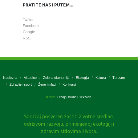
PRATITE NAS I PUTEM...
Twitter
Facebook
Google+
RSS
Naslovna
Aktuelno
Zelena ekonomija
Ekologija
Kultura
Turizam
Zdravlje i sport
Žene i mladi
Konkursi
Izrada:
Dizajn studio ClickMan
.
Sadržaj posvećen zaštiti životne sredine,
održivom razvoju, primenjenoj ekologiji i
zdravim stilovima života.