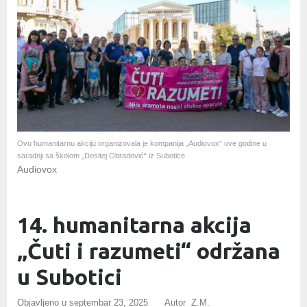
Ovu humanitarnu akciju organizovala je kompanija „Audiovox“ ove godine u
saradnji sa školom „Dositej Obradović“ iz Subotice
Audiovox
14. humanitarna akcija
„Čuti i razumeti“ održana
u Subotici
Objavljeno u
septembar 23, 2025
Autor Z.M.