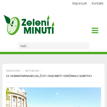
Impresum
Kontakt
NASLOVNA
/
AKTUELNO
/
14. HUMANITARNA AKCIJA „ČUTI I RAZUMETI“ ODRŽANA U SUBOTICI