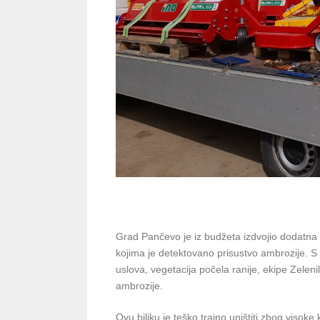
Grad Pančevo je iz budžeta izdvojio dodatna 
kojima je detektovano prisustvo ambrozije. S
uslova, vegetacija počela ranije, ekipe Zele
ambrozije.
Ovu biljku je teško trajno uništiti zbog visoke 