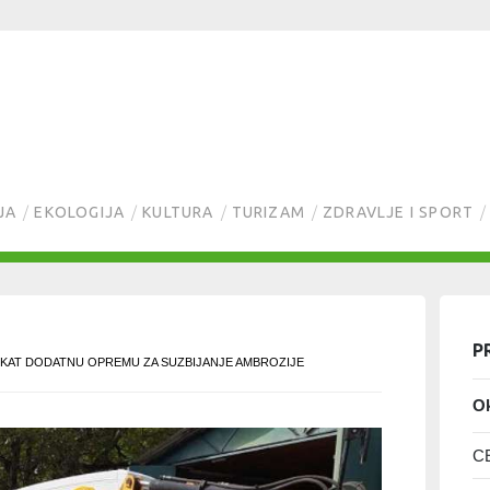
JA
EKOLOGIJA
KULTURA
TURIZAM
ZDRAVLJE I SPORT
P
EKAT DODATNU OPREMU ZA SUZBIJANJE AMBROZIJE
Ok
C