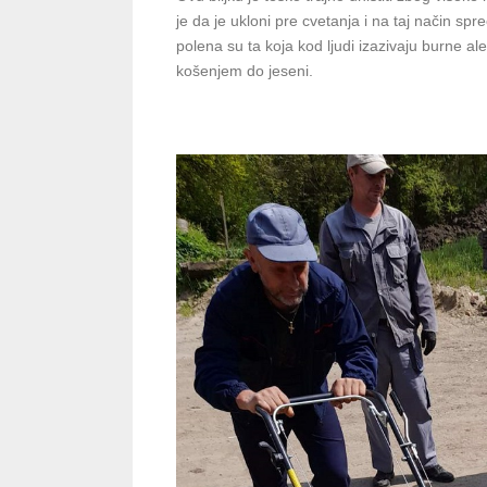
je da je ukloni pre cvetanja i na taj način sp
polena su ta koja kod ljudi izazivaju burne al
košenjem do jeseni.