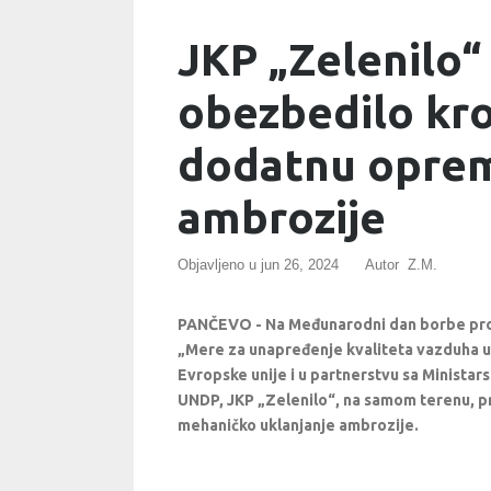
JKP „Zelenilo“
obezbedilo kro
dodatnu oprem
ambrozije
Objavljeno u
jun 26, 2024
Autor Z.M.
PANČEVO - Na Međunarodni dan borbe prot
„Mere za unapređenje kvaliteta vazduha u P
Evropske unije i u partnerstvu sa Minista
UNDP, JKP „Zelenilo“, na samom terenu, p
mehaničko uklanjanje ambrozije.