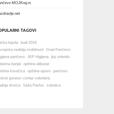
nčevo MOJKraj.rs
zdravlje.net
OPULARNI TAGOVI
ačka topola
budi 2016
vropska nedelja mobilnosti
Grad Pančevo
igijena pančevo
JKP Higijena
jkp zelenilo
atarina banjai
opština alibunar
pština kovačica
opština opovo
pančevo
okret gorana i centar volontera
adnja drveća
Saša Pavlov
subotica