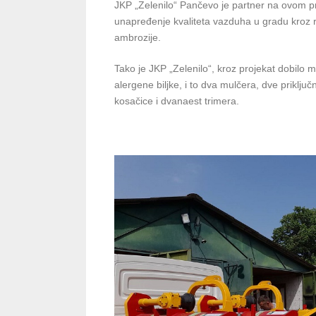
JKP „Zelenilo“ Pančevo je partner na ovom p
unapređenje kvaliteta vazduha u gradu kroz re
ambrozije.
Tako je JKP „Zelenilo“, kroz projekat dobil
alergene biljke, i to dva mulčera, dve priklju
kosačice i dvanaest trimera.