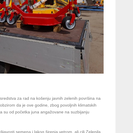
sredstva za rad na košenju javnih zelenih površina na
 obzirom da je ove godine, zbog povoljnih klimatskih
nila su od početka juna angažovane na suzbijanju
klijavosti semena i lakog širenja vetrom, ali cilj Zelenila