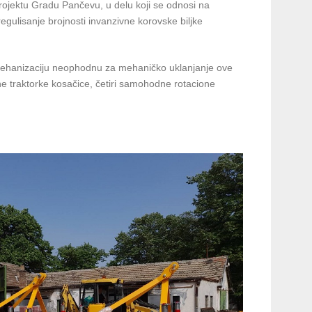
rojektu Gradu Pančevu, u delu koji se odnosi na
gulisanje brojnosti invanzivne korovske biljke
o mehanizaciju neophodnu za mehaničko uklanjanje ove
čne traktorke kosačice, četiri samohodne rotacione