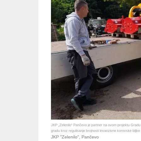
JKP „Zelenilo“ Pančevo je partner na ovom projektu Gradu 
gradu kroz regulisanje brojnosti invanzivne korovske biljke
JKP "Zelenilo", Pančevo