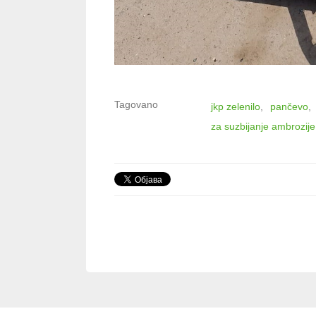
Tagovano
jkp zelenilo
pančevo
za suzbijanje ambrozije