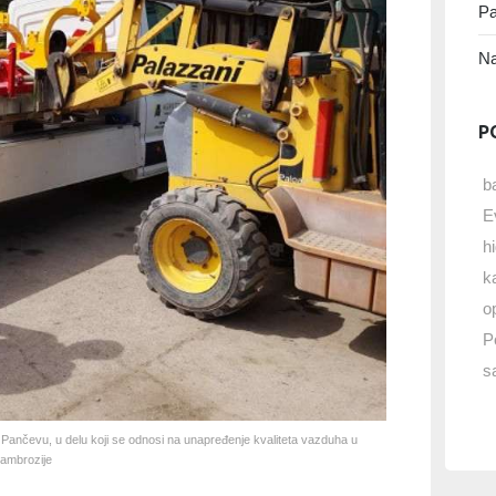
Pa
Na
P
b
E
h
k
o
P
s
Pančevu, u delu koji se odnosi na unapređenje kvaliteta vazduha u
 ambrozije