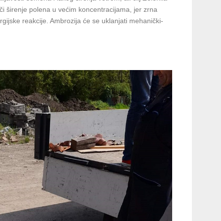
reči širenje polena u većim koncentracijama, jer zrna
ergijske reakcije. Ambrozija će se uklanjati mehanički-