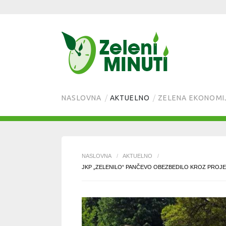
NASLOVNA
AKTUELNO
ZELENA EKONOMI
NASLOVNA
/
AKTUELNO
/
JKP „ZELENILO“ PANČEVO OBEZBEDILO KROZ PROJ