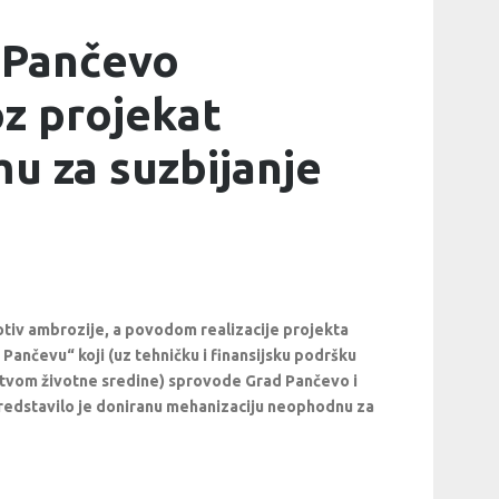
 Pančevo
z projekat
u za suzbijanje
iv ambrozije, a povodom realizacije projekta
ančevu“ koji (uz tehničku i finansijsku podršku
rstvom životne sredine) sprovode Grad Pančevo i
redstavilo je doniranu mehanizaciju neophodnu za