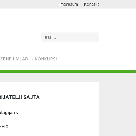
Impresum
Kontakt
ŽENE I MLADI
KONKURSI
RIJATELJI SAJTA
lagija.rs
EFIX